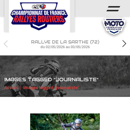
ACCUEIL
ACTUS
CALENDRIER
RALLYE DE LA SARTHE (72)
CHAMPIONNAT
du 02/05/2026 au 03/05/2026
RÉSULTATS
PHOTOS / WEB TV
IMAGES TAGGED "JOURNALISTE"
PARTENAIRES
Accueil
Images tagged "journaliste"