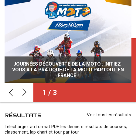
JOURNÉES DÉCOUVERTE DE LA MOTO : INITIEZ-
DAMIEN GIMBERT, VAINQUEUR SURPRISE DU 68ÈME
VOUS À LA PRATIQUE DE LA MOTO PARTOUT EN
RALLYE ROUTIER 2026 : ELECTION DU
REPRÉSENTANT DES PILOTES
RALLYE DE LA SARTHE
FRANCE !
1
/ 3
RÉSULTATS
Voir tous les résultats
Téléchargez au format PDF les derniers résultats de courses,
classement, lap chart et tour par tour.