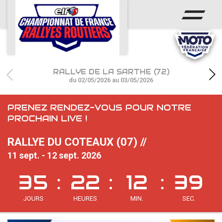
ACCUEIL
ACTUS
CALENDRIER
RALLYE DE LA SARTHE (72)
CHAMPIONNAT
du 02/05/2026 au 03/05/2026
RÉSULTATS
PRENEZ RENDEZ-VOUS POUR NOTRE
PROCHAIN LIVE !
PHOTOS / WEB TV
RALLYE DU COTEAUX (07) //
PARTENAIRES
11 sept. - 12 sept. 2026
35
22
12
38