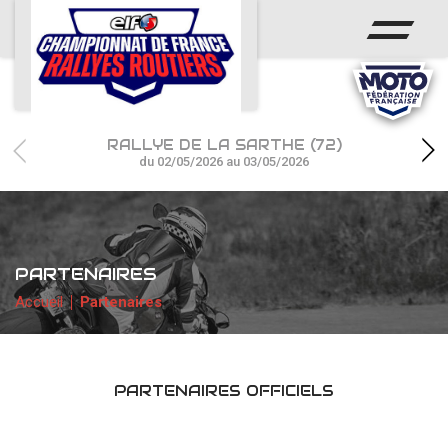
ACCUEIL
ACTUS
CALENDRIER
RALLYE DE LA SARTHE (72)
CHAMPIONNAT
du 02/05/2026 au 03/05/2026
RÉSULTATS
PHOTOS / WEB TV
PARTENAIRES
PARTENAIRES
Accueil
Partenaires
PARTENAIRES OFFICIELS