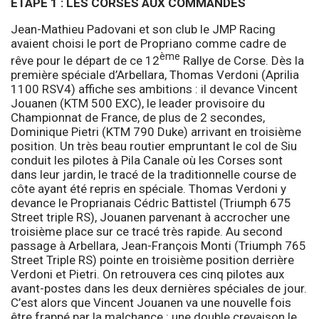
ETAPE 1 : LES CORSES AUX COMMANDES
Jean-Mathieu Padovani et son club le JMP Racing
avaient choisi le port de Propriano comme cadre de
ème
rêve pour le départ de ce 12
Rallye de Corse. Dès la
première spéciale d’Arbellara, Thomas Verdoni (Aprilia
1100 RSV4) affiche ses ambitions : il devance Vincent
Jouanen (KTM 500 EXC), le leader provisoire du
Championnat de France, de plus de 2 secondes,
Dominique Pietri (KTM 790 Duke) arrivant en troisième
position. Un très beau routier empruntant le col de Siu
conduit les pilotes à Pila Canale où les Corses sont
dans leur jardin, le tracé de la traditionnelle course de
côte ayant été repris en spéciale. Thomas Verdoni y
devance le Proprianais Cédric Battistel (Triumph 675
Street triple RS), Jouanen parvenant à accrocher une
troisième place sur ce tracé très rapide. Au second
passage à Arbellara, Jean-François Monti (Triumph 765
Street Triple RS) pointe en troisième position derrière
Verdoni et Pietri. On retrouvera ces cinq pilotes aux
avant-postes dans les deux dernières spéciales de jour.
C’est alors que Vincent Jouanen va une nouvelle fois
être frappé par la malchance : une double crevaison le