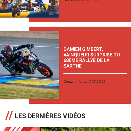
Non classé
21.05.26
DAMIEN GIMBERT,
VAINQUEUR SURPRISE DU
68ÈME RALLYE DE LA
SARTHE
Communiqués
05.05.26
LES DERNIÈRES VIDÉOS