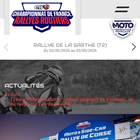
ACCUEIL
ACTUS
CALENDRIER
RALLYE DE LA SARTHE (72)
CHAMPIONNAT
du 02/05/2026 au 03/05/2026
RÉSULTATS
PHOTOS / WEB TV
ACTUALITÉS
PARTENAIRES
Accueil
12ème Rallye de Corse : retour gagnant de Verdoni… et
du rallye sur l’île de beauté