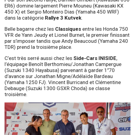
ER6) domine largement Pierre Mouneu (Kawasaki KX
450 X) et Sergio Monteiro Dias (Yamaha 450 WRF)
dans la catégorie
Rallye 3 Kutvek
.
Belle bagarre chez les
Classiques
entre les Honda 750
VFR de Yann Jeudy et Lionel Burnet, le premier finissant
par s’imposer tandis que Andy Beaucoud (Yamaha 240
TDR) prend la troisième place.
C’est très serré aussi chez les
Side-Cars INISIDE
,
l’équipage Benoît Berthomieu/Jonathan Campergue
(Suzuki 1340 Hayabusa) parvenant à garder 1’’70
d’avance sur Jonathan Migne/Adélaïde Bardeau
(Yamaha 1250 FJ). Vincent Burricand et Clémentine
Debauge (Suzuki 1300 GSXR Choda) se classe
troisième.