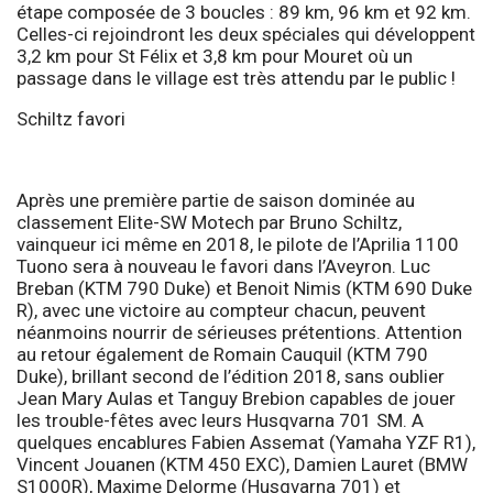
étape composée de 3 boucles : 89 km, 96 km et 92 km.
Celles-ci rejoindront les deux spéciales qui développent
3,2 km pour St Félix et 3,8 km pour Mouret où un
passage dans le village est très attendu par le public !
Schiltz favori
Après une première partie de saison dominée au
classement Elite-SW Motech par Bruno Schiltz,
vainqueur ici même en 2018, le pilote de l’Aprilia 1100
Tuono sera à nouveau le favori dans l’Aveyron. Luc
Breban (KTM 790 Duke) et Benoit Nimis (KTM 690 Duke
R), avec une victoire au compteur chacun, peuvent
néanmoins nourrir de sérieuses prétentions. Attention
au retour également de Romain Cauquil (KTM 790
Duke), brillant second de l’édition 2018, sans oublier
Jean Mary Aulas et Tanguy Brebion capables de jouer
les trouble-fêtes avec leurs Husqvarna 701 SM. A
quelques encablures Fabien Assemat (Yamaha YZF R1),
Vincent Jouanen (KTM 450 EXC), Damien Lauret (BMW
S1000R), Maxime Delorme (Husqvarna 701) et