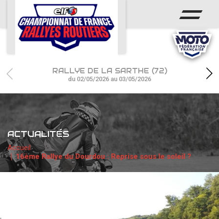
ACCUEIL
ACTUS
CALENDRIER
RALLYE DE LA SARTHE (72)
CHAMPIONNAT
du 02/05/2026 au 03/05/2026
RÉSULTATS
PHOTOS / WEB TV
ACTUALITÉS
PARTENAIRES
Accueil
16ème Rallye du Dourdou : Reprise sous le soleil ?