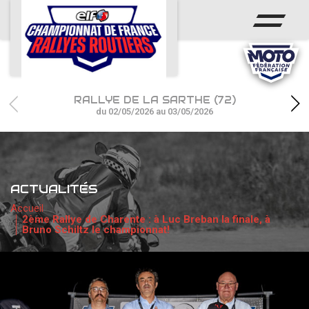
ACCUEIL
ACTUS
CALENDRIER
RALLYE DE LA SARTHE (72)
CHAMPIONNAT
du 02/05/2026 au 03/05/2026
RÉSULTATS
PHOTOS / WEB TV
ACTUALITÉS
PARTENAIRES
Accueil
2ème Rallye de Charente : à Luc Breban la finale, à
Bruno Schiltz le championnat!