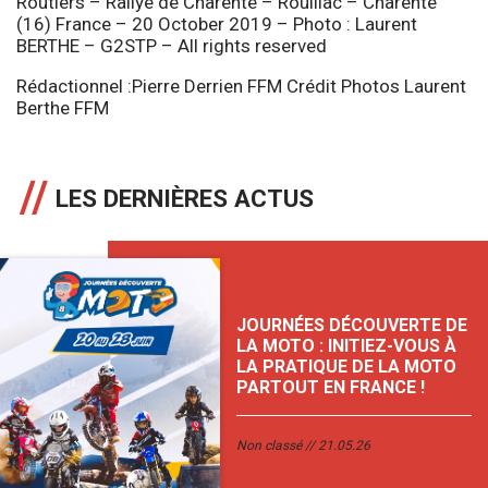
Routiers – Rallye de Charente – Rouillac – Charente
(16) France – 20 October 2019 – Photo : Laurent
BERTHE – G2STP – All rights reserved
Rédactionnel :Pierre Derrien FFM Crédit Photos Laurent
Berthe FFM
LES DERNIÈRES ACTUS
JOURNÉES DÉCOUVERTE DE
LA MOTO : INITIEZ-VOUS À
LA PRATIQUE DE LA MOTO
PARTOUT EN FRANCE !
Non classé
21.05.26