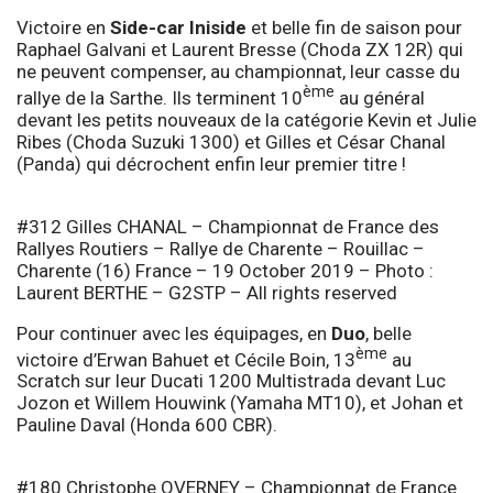
Victoire en
Side-car
Iniside
et belle fin de saison pour
Raphael Galvani et Laurent Bresse (Choda ZX 12R) qui
ne peuvent compenser, au championnat, leur casse du
ème
rallye de la Sarthe. Ils terminent 10
au général
devant les petits nouveaux de la catégorie Kevin et Julie
Ribes (Choda Suzuki 1300) et Gilles et César Chanal
(Panda) qui décrochent enfin leur premier titre !
#312 Gilles CHANAL – Championnat de France des
Rallyes Routiers – Rallye de Charente – Rouillac –
Charente (16) France – 19 October 2019 – Photo :
Laurent BERTHE – G2STP – All rights reserved
Pour continuer avec les équipages, en
Duo
, belle
ème
victoire d’Erwan Bahuet et Cécile Boin, 13
au
Scratch sur leur Ducati 1200 Multistrada devant Luc
Jozon et Willem Houwink (Yamaha MT10), et Johan et
Pauline Daval (Honda 600 CBR).
#180 Christophe OVERNEY – Championnat de France