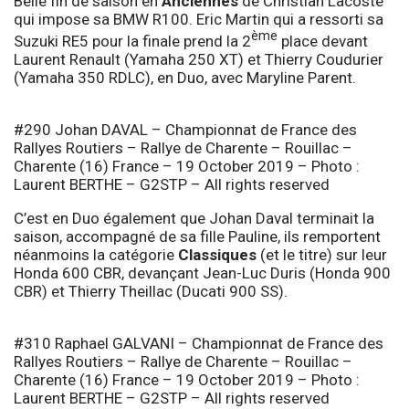
Belle fin de saison en
Anciennes
de Christian Lacoste
qui impose sa BMW R100. Eric Martin qui a ressorti sa
ème
Suzuki RE5 pour la finale prend la 2
place devant
Laurent Renault (Yamaha 250 XT) et Thierry Coudurier
(Yamaha 350 RDLC), en Duo, avec Maryline Parent.
#290 Johan DAVAL – Championnat de France des
Rallyes Routiers – Rallye de Charente – Rouillac –
Charente (16) France – 19 October 2019 – Photo :
Laurent BERTHE – G2STP – All rights reserved
C’est en Duo également que Johan Daval terminait la
saison, accompagné de sa fille Pauline, ils remportent
néanmoins la catégorie
Classiques
(et le titre) sur leur
Honda 600 CBR, devançant Jean-Luc Duris (Honda 900
CBR) et Thierry Theillac (Ducati 900 SS).
#310 Raphael GALVANI – Championnat de France des
Rallyes Routiers – Rallye de Charente – Rouillac –
Charente (16) France – 19 October 2019 – Photo :
Laurent BERTHE – G2STP – All rights reserved