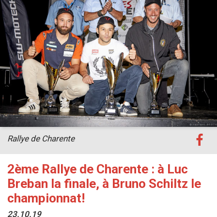
Rallye de Charente
2ème Rallye de Charente : à Luc
Breban la finale, à Bruno Schiltz le
championnat!
23.10.19