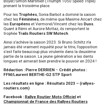
Boyer/Simon Martinien (Triumph 1050 Speed Triple)
prenant la troisième place.
Pour les
Trophées
, Sonia Barbot a dominé la saison
chez les
Féminines
, de même que Maxime Ancart chez
les
Européens
et Vermorel/Vincent chez les
Duos
.
Quant à Rémi et Aurore Mottaz, ils remportent le
trophée
Trails Routiers SW Motech
.
Ainsi s’achève la saison 2023. Si Bruno Schiltz n’a
jamais été vraiment inquiété pour le titre, l’opposition
s’est faite beaucoup plus virulente dans la deuxième
partie de la saison. La jeune génération a les dents
longues et aimerait bien prendre le pouvoir en 2024 !
Rédaction :
Pierre DERRIEN
–
Crédit photos :
FFM/Laurent BERTHE-G2 STP Sport
Les résultats en ligne :
Résultats 2023 – (rallyes-
routiers.com)
Facebook :
Rallye Routier Moto Officiel
et
Championnat de France des Rallyes Routiers