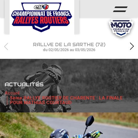
ACCUEIL
ACTUS
CALENDRIER
RALLYE DE LA SARTHE (72)
CHAMPIONNAT
du 02/05/2026 au 03/05/2026
RÉSULTATS
PHOTOS / WEB TV
ACTUALITÉS
PARTENAIRES
Accueil
5ème RALLYE ROUTIER DE CHARENTE : LA FINALE
POUR MATHIAS COURTAUD