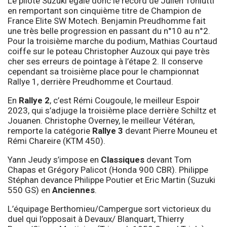
Le pilote Suzuki égale donc le record de Julien Toniutti
en remportant son cinquième titre de Champion de
France Elite SW Motech. Benjamin Preudhomme fait
une très belle progression en passant du n°10 au n°2.
Pour la troisième marche du podium, Mathias Courtaud
coiffe sur le poteau Christopher Auzoux qui paye très
cher ses erreurs de pointage à l’étape 2. Il conserve
cependant sa troisième place pour le championnat
Rallye 1, derrière Preudhomme et Courtaud.
En
Rallye 2
, c’est Rémi Cougoule, le meilleur Espoir
2023, qui s’adjuge la troisième place derrière Schiltz et
Jouanen. Christophe Overney, le meilleur Vétéran,
remporte la catégorie
Rallye 3
devant Pierre Mouneu et
Rémi Chareire (KTM 450).
Yann Jeudy s’impose en
Classiques
devant Tom
Chapas et Grégory Palicot (Honda 900 CBR). Philippe
Stéphan devance Philippe Poutier et Eric Martin (Suzuki
550 GS) en
Anciennes
.
L’équipage Berthomieu/Campergue sort victorieux du
duel qui l’opposait à Devaux/ Blanquart, Thierry