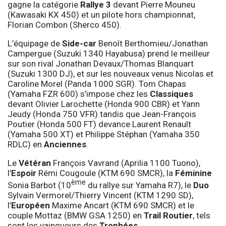
gagne la catégorie
Rallye 3
devant Pierre Mouneu
(Kawasaki KX 450) et un pilote hors championnat,
Florian Combon (Sherco 450).
L’équipage de
Side-car
Benoît Berthomieu/Jonathan
Campergue (Suzuki 1340 Hayabusa) prend le meilleur
sur son rival Jonathan Devaux/Thomas Blanquart
(Suzuki 1300 DJ), et sur les nouveaux venus Nicolas et
Caroline Morel (Panda 1000 SGR). Tom Chapas
(Yamaha FZR 600) s’impose chez les
Classiques
devant Olivier Larochette (Honda 900 CBR) et Yann
Jeudy (Honda 750 VFR) tandis que Jean-François
Poutier (Honda 500 FT) devance Laurent Renault
(Yamaha 500 XT) et Philippe Stéphan (Yamaha 350
RDLC) en
Anciennes
.
Le
Vétéran
François Vavrand (Aprilia 1100 Tuono),
l’
Espoir
Rémi Cougoule (KTM 690 SMCR), la
Féminine
ème
Sonia Barbot (10
du rallye sur Yamaha R7), le
Duo
Sylvain Vermorel/Thierry Vincent (KTM 1290 SD),
l’
Européen
Maxime Ancart (KTM 690 SMCR) et le
couple Mottaz (BMW GSA 1250) en
Trail Routier
, tels
sont les vainqueurs des
Trophées
.