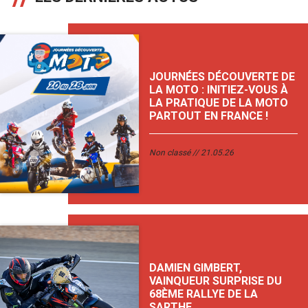
JOURNÉES DÉCOUVERTE DE
LA MOTO : INITIEZ-VOUS À
LA PRATIQUE DE LA MOTO
PARTOUT EN FRANCE !
Non classé
21.05.26
DAMIEN GIMBERT,
VAINQUEUR SURPRISE DU
68ÈME RALLYE DE LA
SARTHE