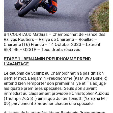
#4 COURTAUD Mathias – Championnat de France des
Rallyes Routiers – Rallye de Charente – Rouillac –
Charente (16) France – 14 October 2023 – Laurent
BERTHE – G2STP – Tous droits réservés
ETAPE 1 : BENJAMIN PREUDHOMME PREND
L’AVANTAGE
Le dauphin de Schiltz au Championnat n’a pas dit son
dernier mot. Benjamin Preudhomme (KTM 890 Duke R)
entend bien remporter son premier rallye et il s’adjuge
les quatre premières spéciales. Seuls son suivant
immédiat au classement provisoire Christopher Auzoux
(Triumph 765 ST) ainsi que Julien Toniutti (Yamaha MT
09) parviennent à arracher chacun une spéciale.
A l’issue de la première étape, Benjamin Preudhomme