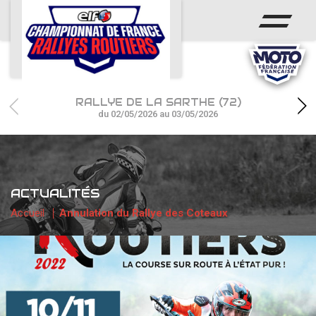
ACCUEIL
ACTUS
CALENDRIER
RALLYE DE LA SARTHE (72)
CHAMPIONNAT
du 02/05/2026 au 03/05/2026
RÉSULTATS
PHOTOS / WEB TV
ACTUALITÉS
PARTENAIRES
Accueil
Annulation du Rallye des Coteaux