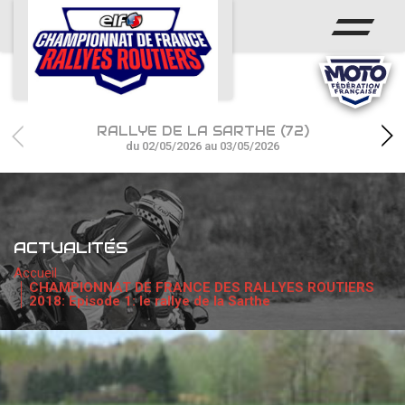
ACCUEIL
ACTUS
CALENDRIER
RALLYE DE LA SARTHE (72)
CHAMPIONNAT
du 02/05/2026 au 03/05/2026
RÉSULTATS
PHOTOS / WEB TV
ACTUALITÉS
PARTENAIRES
Accueil
CHAMPIONNAT DE FRANCE DES RALLYES ROUTIERS
2018: Episode 1: le rallye de la Sarthe