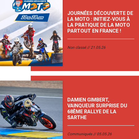
JOURNÉES DÉCOUVERTE DE
LA MOTO : INITIEZ-VOUS À
LA PRATIQUE DE LA MOTO
PARTOUT EN FRANCE !
Non classé
21.05.26
DAMIEN GIMBERT,
VAINQUEUR SURPRISE DU
68ÈME RALLYE DE LA
SARTHE
Communiqués
05.05.26