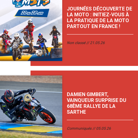
JOURNÉES DÉCOUVERTE DE
LA MOTO : INITIEZ-VOUS À
LA PRATIQUE DE LA MOTO
PARTOUT EN FRANCE !
Non classé
21.05.26
DAMIEN GIMBERT,
VAINQUEUR SURPRISE DU
68ÈME RALLYE DE LA
SARTHE
Communiqués
05.05.26