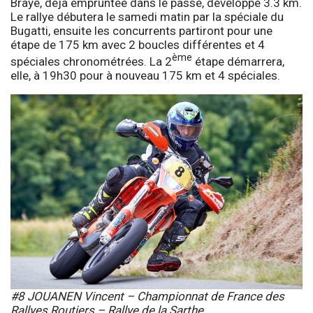
Braye, déjà empruntée dans le passé, développe 3.3 km.
Le rallye débutera le samedi matin par la spéciale du
Bugatti, ensuite les concurrents partiront pour une
étape de 175 km avec 2 boucles différentes et 4
ème
spéciales chronométrées. La 2
étape démarrera,
elle, à 19h30 pour à nouveau 175 km et 4 spéciales.
#8 JOUANEN Vincent – Championnat de France des
Rallyes Routiers – Rallye de la Sarthe