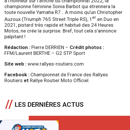
à l’honneur sur l’affiche du championnat 2022, la
championne féminine Sonia Barbot qui étrennera la
toute nouvelle Yamaha R7… A moins qu’un Christopher
er
Auzoux (Triumph 765 Street Triple RS), 1
en Duo en
2021, pistard très rapide et habitué des 24 Heures
Motos, ne crée la surprise. Bref, tout cela s’annonce
palpitant !
Rédaction :
Pierre DERRIEN –
Crédit photos :
FFM/Laurent BERTHE – G2 STP Sport
Site web :
www.rallyes-routiers.com
Facebook :
Championnat de France des Rallyes
Routiers
et
Rallye Routier Moto Officiel
LES DERNIÈRES ACTUS