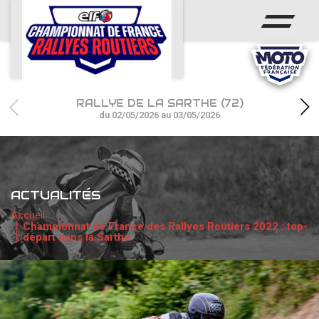
ACCUEIL
ACTUS
CALENDRIER
RALLYE DE LA SARTHE (72)
CHAMPIONNAT
du 02/05/2026 au 03/05/2026
RÉSULTATS
PHOTOS / WEB TV
ACTUALITÉS
PARTENAIRES
Accueil
Championnat de France des Rallyes Routiers 2022 : top-
départ dans la Sarthe