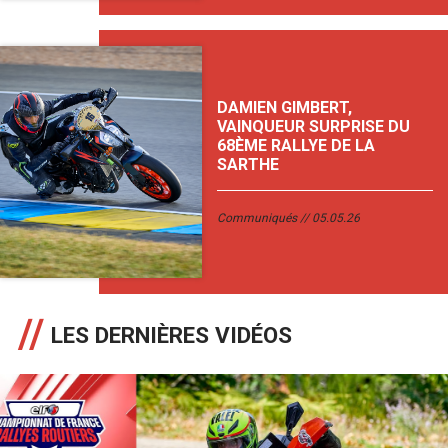
DAMIEN GIMBERT,
VAINQUEUR SURPRISE DU
68ÈME RALLYE DE LA
SARTHE
Communiqués
05.05.26
LES DERNIÈRES VIDÉOS