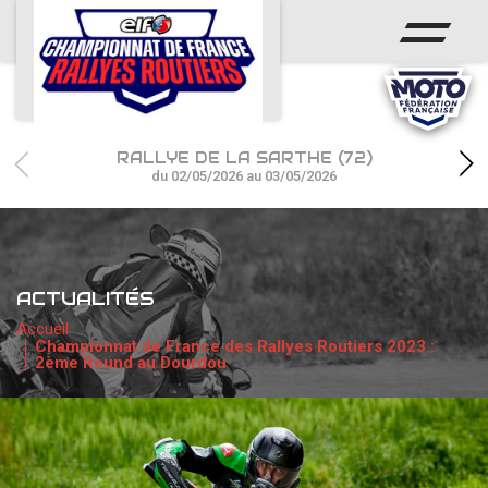
ACCUEIL
ACTUS
CALENDRIER
RALLYE DE LA SARTHE (72)
CHAMPIONNAT
du 02/05/2026 au 03/05/2026
RÉSULTATS
PHOTOS / WEB TV
ACTUALITÉS
PARTENAIRES
Accueil
Championnat de France des Rallyes Routiers 2023 :
2ème Round au Dourdou