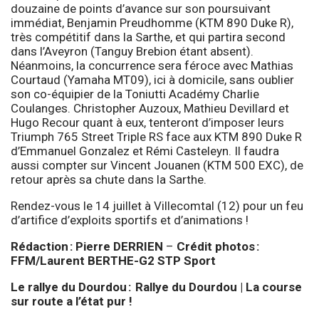
douzaine de points d’avance sur son poursuivant
immédiat, Benjamin Preudhomme (KTM 890 Duke R),
très compétitif dans la Sarthe, et qui partira second
dans l’Aveyron (Tanguy Brebion étant absent).
Néanmoins, la concurrence sera féroce avec Mathias
Courtaud (Yamaha MT09), ici à domicile, sans oublier
son co-équipier de la Toniutti Académy Charlie
Coulanges. Christopher Auzoux, Mathieu Devillard et
Hugo Recour quant à eux, tenteront d’imposer leurs
Triumph 765 Street Triple RS face aux KTM 890 Duke R
d’Emmanuel Gonzalez et Rémi Casteleyn. Il faudra
aussi compter sur Vincent Jouanen (KTM 500 EXC), de
retour après sa chute dans la Sarthe.
Rendez-vous le 14 juillet à Villecomtal (12) pour un feu
d’artifice d’exploits sportifs et d’animations !
Rédaction :
Pierre DERRIEN
–
Crédit photos :
FFM/Laurent BERTHE-G2 STP Sport
Le rallye du Dourdou :
Rallye du Dourdou | La course
sur route a l’état pur !