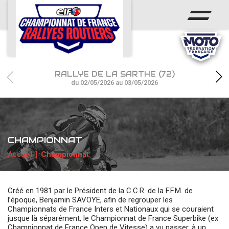
ACCUEIL
ACTUS
CALENDRIER
RALLYE DE LA SARTHE (72)
CHAMPIONNAT
du 02/05/2026 au 03/05/2026
RÉSULTATS
PHOTOS / WEB TV
CHAMPIONNAT
PARTENAIRES
Accueil
Championnat
Créé en 1981 par le Président de la C.C.R. de la F.F.M. de
l’époque, Benjamin SAVOYE, afin de regrouper les
Championnats de France Inters et Nationaux qui se couraient
jusque là séparément, le Championnat de France Superbike (ex
Championnat de France Open de Vitesse) a vu passer, à un