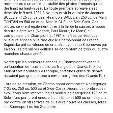
moment ou à un autre, la totalité des pilotes français qui se
destinait au haut-niveau.La toute première épreuve s’est
déroulée le 9 avril 1981 à Nogaro et vit la victoire de Jacques
BOLLE en 125 cc, de Jean-François BALDE en 250 cc, de Marc
FONTAN en 500 cc et de Alain MICHEL en Side-Cars. Ces
pilotes se virent également titrer à la fin de la saison, à l’issue
des trois épreuves (Nogaro, Paul Ricard, Le Mans) qui
composaient le Championnat 1981.En effet, ce n’est que
plusieurs années plus tard que le Championnat de France
Superbike prit sa vitesse de croisière avec 7 ou 8 épreuves par
saison, les premières éditions se contentant de trois ou quatre
manches chaque année.
Notez que les premières années du Championnat virent la
participation de tous les pilotes français de Grands Prix qui
étaient fort nombreux à l’époque, certaines grilles de départ
n’avaient pas grand chose à envier aux grilles des Grands Prix.
Lors de sa création, ce Championnat comportait 4 catégories
(125 cc, 250 cc, 500 cc et Side-Cars). Depuis, de nombreuses
évolutions sont intervenues et seules les catégories 125 cc et
Side-Cars perdurent encore. Les 250 cc et 500 cc ont disparu,
par contre on vit l’arrivée de plusieurs nouvelles classes, telles
les Supersport ou les Superbike.