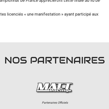
hampionnat de France apprécieront cette finale au vu de
!
otes licenciés « une manifestation » ayant participé aux
NOS PARTENAIRES
Partenaires Officiels