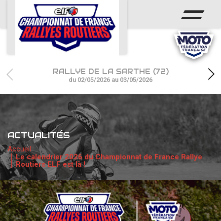
ACCUEIL
ACTUS
CALENDRIER
RALLYE DE LA SARTHE (72)
CHAMPIONNAT
du 02/05/2026 au 03/05/2026
RÉSULTATS
PHOTOS / WEB TV
ACTUALITÉS
PARTENAIRES
Accueil
Le calendrier 2026 du Championnat de France Rallye
Routiers ELF est là !