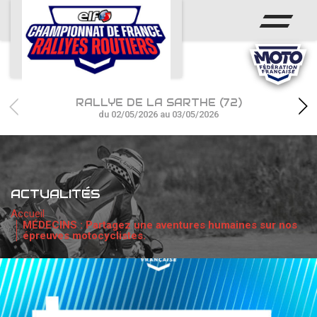
ACCUEIL
ACTUS
CALENDRIER
RALLYE DE LA SARTHE (72)
CHAMPIONNAT
du 02/05/2026 au 03/05/2026
RÉSULTATS
PHOTOS / WEB TV
ACTUALITÉS
PARTENAIRES
Accueil
MÉDECINS : Partagez une aventures humaines sur nos
épreuves motocyclistes.