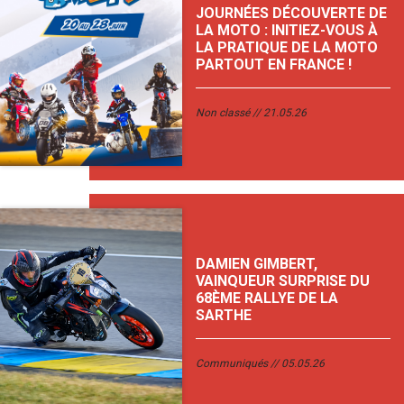
JOURNÉES DÉCOUVERTE DE
LA MOTO : INITIEZ-VOUS À
LA PRATIQUE DE LA MOTO
PARTOUT EN FRANCE !
Non classé
21.05.26
DAMIEN GIMBERT,
VAINQUEUR SURPRISE DU
68ÈME RALLYE DE LA
SARTHE
Communiqués
05.05.26