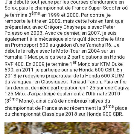
J’ai débuté tout jeune par les courses d’endurance en
Solex, puis le championnat de France Super-Scooter où
ème
je termine 3
en 1999 et 2000. Par contre, je
remporte le titre en 2002, mais cette fois en tant que
préparateur, avec Grégory Chayne puis avec Peter
Polesso en 2003. Avec ce dernier, en 2007, je suis
également à la mécanique alors qu’il décroche le titre
en Promosport 600 au guidon d’une Yamaha R6. Je
débute le rallye avec le Moto-Tour en 2004 sur un
Yamaha T-Max, puis ça sera 2 participations en Honda
er
RVF 400. En 2009 je termine 1
Mono sur KTM Duke
690, en 2011 je participe sur une Honda 600 CBR. En
2013 je redeviens préparateur de la Honda 600 XLRM
du vainqueur en Classiques : Renaud Fanon. Puis enfin,
l’an dernier, dernière participation en 125 sur une Cagiva
125 Mito. J’ai participé également à l’Ultimate 2010
ème
(3
Mono), ainsi qu’à de nombreux rallyes du
ème
championnat de France avec récemment la 3
place
du championnat Classique 2018 sur Honda 900 CBR.