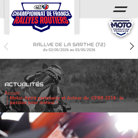
ACCUEIL
ACTUS
CALENDRIER
RALLYE DE LA SARTHE (72)
CHAMPIONNAT
du 02/05/2026 au 03/05/2026
RÉSULTATS
PHOTOS / WEB TV
ACTUALITÉS
PARTENAIRES
Accueil
Motor-Spirit partenaire et Acteur du CFRR 2018 : la
passion pour moteur !