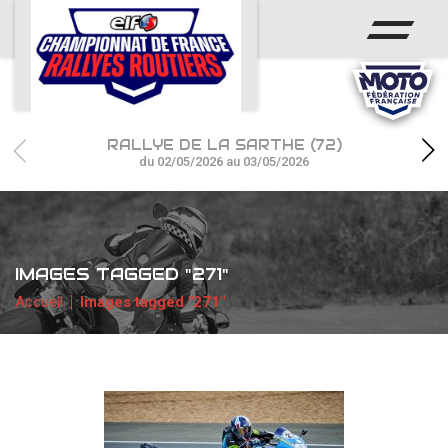
ACCUEIL
ACTUS
CALENDRIER
RALLYE DE LA SARTHE (72)
CHAMPIONNAT
du 02/05/2026 au 03/05/2026
RÉSULTATS
PHOTOS / WEB TV
IMAGES TAGGED "271"
PARTENAIRES
Accueil
Images tagged "271"