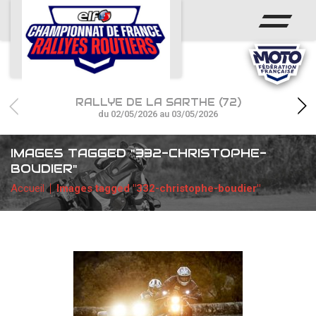
ACCUEIL
ACTUS
CALENDRIER
RALLYE DE LA SARTHE (72)
CHAMPIONNAT
du 02/05/2026 au 03/05/2026
RÉSULTATS
IMAGES TAGGED "332-CHRISTOPHE-
BOUDIER"
PHOTOS / WEB TV
Accueil
Images tagged "332-christophe-boudier"
PARTENAIRES