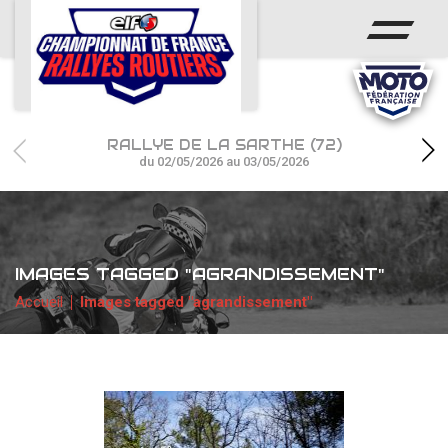
ACCUEIL
ACTUS
CALENDRIER
RALLYE DE LA SARTHE (72)
CHAMPIONNAT
du 02/05/2026 au 03/05/2026
RÉSULTATS
PHOTOS / WEB TV
IMAGES TAGGED "AGRANDISSEMENT"
PARTENAIRES
Accueil
Images tagged "agrandissement"