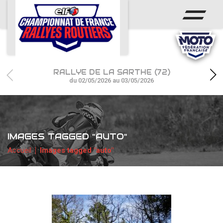
ACCUEIL
ACTUS
CALENDRIER
RALLYE DE LA SARTHE (72)
CHAMPIONNAT
du 02/05/2026 au 03/05/2026
RÉSULTATS
PHOTOS / WEB TV
IMAGES TAGGED "AUTO"
PARTENAIRES
Accueil
Images tagged "auto"