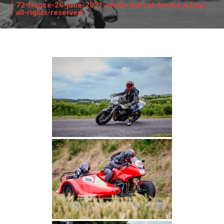
72-france-26-june-2021-photo-laurent-berthe-g2stp-
all-rights-reserved"