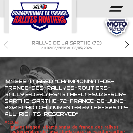
ACCUEIL
ACTUS
CALENDRIER
RALLYE DE LA SARTHE (72)
CHAMPIONNAT
du 02/05/2026 au 03/05/2026
RÉSULTATS
PHOTOS / WEB TV
IMAGES TAGGED "CHAMPIONNAT-DE-
FRANCE-DES-RALLYES-ROUTIERS-
PARTENAIRES
RALLYE-DE-LA-SARTHE-LA-SUZE-SUR-
SARTHE-SARTHE-72-FRANCE-26-JUNE-
2021-PHOTO-LAURENT-BERTHE-G2STP-
ALL-RIGHTS-RESERVED"
Accueil
Images tagged "championnat-de-france-des-rallyes-
routiers-rallye-de-la-sarthe-la-suze-sur-sarthe-sarthe-