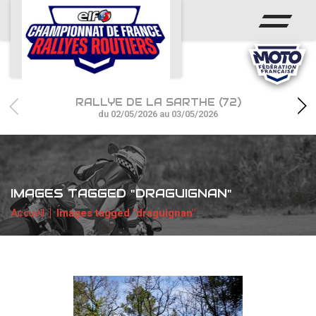
ACCUEIL
ACTUS
CALENDRIER
RALLYE DE LA SARTHE (72)
CHAMPIONNAT
du 02/05/2026 au 03/05/2026
RÉSULTATS
PHOTOS / WEB TV
IMAGES TAGGED "DRAGUIGNAN"
PARTENAIRES
Accueil
Images tagged "draguignan"