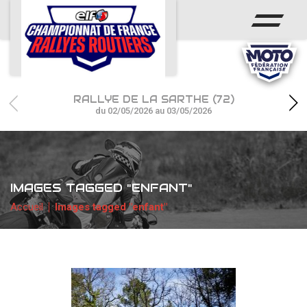
ACCUEIL
ACTUS
CALENDRIER
RALLYE DE LA SARTHE (72)
CHAMPIONNAT
du 02/05/2026 au 03/05/2026
RÉSULTATS
PHOTOS / WEB TV
IMAGES TAGGED "ENFANT"
PARTENAIRES
Accueil
Images tagged "enfant"