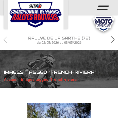
ACCUEIL
ACTUS
CALENDRIER
RALLYE DE LA SARTHE (72)
CHAMPIONNAT
du 02/05/2026 au 03/05/2026
RÉSULTATS
PHOTOS / WEB TV
IMAGES TAGGED "FRENCH-RIVIERA"
PARTENAIRES
Accueil
Images tagged "french-riviera"