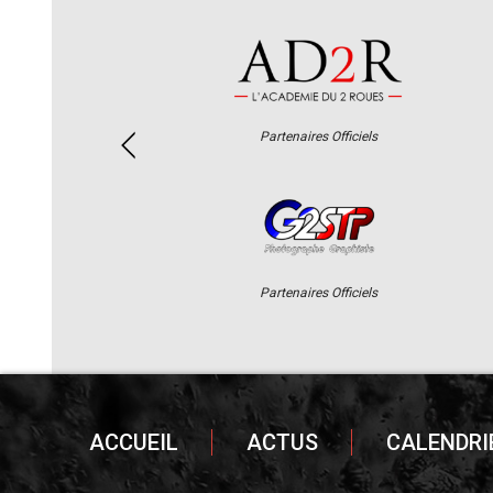
naires Officiels
Partenaires Offic
naires Officiels
Partenaires Offic
ACCUEIL
ACTUS
CALENDRI