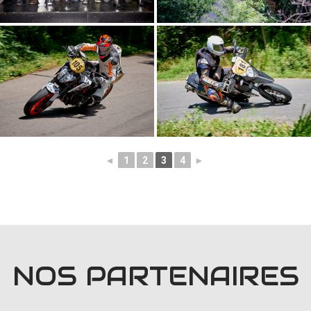
◄
1
2
3
4
►
NOS PARTENAIRES