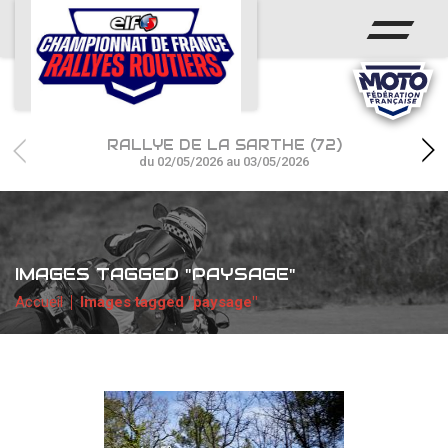
ACCUEIL
ACTUS
CALENDRIER
RALLYE DE LA SARTHE (72)
CHAMPIONNAT
du 02/05/2026 au 03/05/2026
RÉSULTATS
PHOTOS / WEB TV
IMAGES TAGGED "PAYSAGE"
PARTENAIRES
Accueil
Images tagged "paysage"