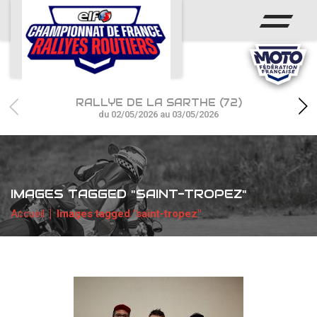
ACCUEIL
ACTUS
CALENDRIER
RALLYE DE LA SARTHE (72)
CHAMPIONNAT
du 02/05/2026 au 03/05/2026
RÉSULTATS
PHOTOS / WEB TV
IMAGES TAGGED "SAINT-TROPEZ"
PARTENAIRES
Accueil
Images tagged "saint-tropez"