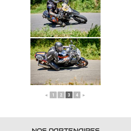
◄
1
2
3
4
►
NOS PARTENAIRES