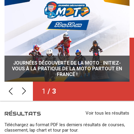
JOURNÉES DÉCOUVERTE DE LA MOTO : INITIEZ-
DAMIEN GIMBERT, VAINQUEUR SURPRISE DU 68ÈME
VOUS À LA PRATIQUE DE LA MOTO PARTOUT EN
RALLYE ROUTIER 2026 : ELECTION DU
REPRÉSENTANT DES PILOTES
RALLYE DE LA SARTHE
FRANCE !
1
/ 3
RÉSULTATS
Voir tous les résultats
Téléchargez au format PDF les derniers résultats de courses,
classement, lap chart et tour par tour.