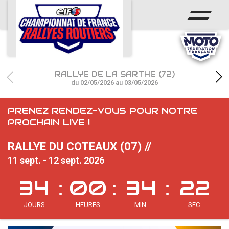
ACCUEIL
ACTUS
CALENDRIER
RALLYE DE LA SARTHE (72)
CHAMPIONNAT
du 02/05/2026 au 03/05/2026
RÉSULTATS
PRENEZ RENDEZ-VOUS POUR NOTRE
PROCHAIN LIVE !
PHOTOS / WEB TV
RALLYE DU COTEAUX (07) //
PARTENAIRES
11 sept. - 12 sept. 2026
34
00
34
21