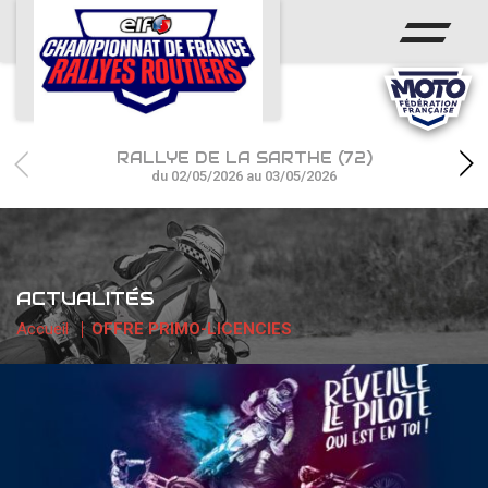
ACCUEIL
ACTUS
CALENDRIER
RALLYE DE LA SARTHE (72)
CHAMPIONNAT
du 02/05/2026 au 03/05/2026
RÉSULTATS
PHOTOS / WEB TV
ACTUALITÉS
PARTENAIRES
Accueil
OFFRE PRIMO-LICENCIES