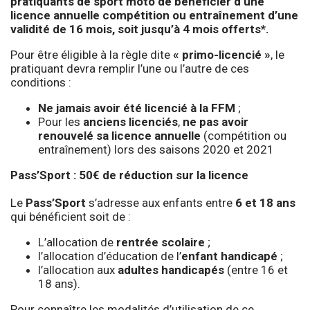
pratiquants de sport moto de bénéficier d’une
licence annuelle compétition ou entraînement d’une
validité de 16 mois, soit jusqu’à 4 mois offerts*.
Pour être éligible à la règle dite
« primo-licencié »
, le
pratiquant devra remplir l’une ou l’autre de ces
conditions :
Ne jamais avoir été licencié à la FFM
;
Pour les
anciens licenciés
,
ne pas avoir
renouvelé sa licence annuelle
(compétition ou
entraînement) lors des saisons 2020 et 2021
Pass’Sport : 50€ de réduction sur la licence
Le
Pass’Sport
s’adresse aux enfants entre
6 et 18 ans
qui bénéficient soit de :
L’allocation de
rentrée scolaire
;
l’allocation d’éducation de l’
enfant handicapé
;
l’allocation aux
adultes handicapés
(entre 16 et
18 ans).
Pour connaître les modalités d’utilisation de ce