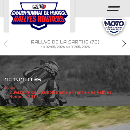
ACCUEIL
ACTUS
CALENDRIER
RALLYE DE LA SARTHE (72)
CHAMPIONNAT
du 02/05/2026 au 03/05/2026
RÉSULTATS
PHOTOS / WEB TV
ACTUALITÉS
PARTENAIRES
Accueil
Ouverture du Championnat de France des Rallyes
Routiers 2017