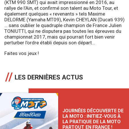
(KTM 990 SMT) qui avait impressionné en 2016, au
rallye de l’Ain, et confirmé son talent au Moto Tour, et
également quelques « revenants » tels Maxime
DELORME (Yamaha MT09), Kevin CHEYLAN (Ducati 939)
… sans oublier le quadruple champion de France Julien
TONIUTTI, qui ne disputera pas toutes les épreuves du
championnat 2017, mais qui pourrait fort bien venir
perturber l’ordre établi depuis son départ…
Faites vos jeux !
LES DERNIÈRES ACTUS
JOURNÉES DÉCOUVERTE DE
LA MOTO : INITIEZ-VOUS À
LA PRATIQUE DE LA MOTO
PARTOUT EN FRANCE !