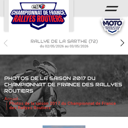
ACCUEIL
ACTUS
CALENDRIER
RALLYE DE LA SARTHE (72)
CHAMPIONNAT
du 02/05/2026 au 03/05/2026
RÉSULTATS
PHOTOS / WEB TV
PHOTOS DE LA SAISON 2017 DU
CHAMPIONNAT DE FRANCE DES RALLYES
PARTENAIRES
ROUTIERS
Accueil
Photos de la saison 2017 du Championnat de France
des Rallyes Routiers