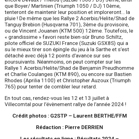
que Boyer/ Martinien (Triumph 1050 / DJ) 10ème,
tenteront de maintenir leur position et imploreront… la
pluie ! De même que les Rallye 2 Acerbis/Helite/Shad de
Tanguy Brebion (Husqvarna 701), 3ème du provisoire,
ou de Vincent Jouanen (KTM 500) 12ème. Toutefois, le
« grandissime » favori reste bien-sûr Bruno Schiltz,
pilote officiel de SUZUKI France (Suzuki GSX8S) qui a
su le mieux tirer son épingle du jeu à la Sarthe et s’est
détaché avec déjà 12 points d’avance sur ses
poursuivants. Néanmoins, on peut compter sur les
Rallye 1 Acerbis/Helite/Shad de Benjamin Preudhomme
et Charlie Coulanges (KTM 890), ou encore sur Bastien
Rhodes (Aprilia 1100) et Christopher Auzoux (Triumph
765) pour tenter de combler leur retard.
En tout cas, rendez-vous les 12 et 13 juillet à
Villecomtal pour l’évènement rallye de l’année 2024 !
Crédit photos : G2STP – Laurent BERTHE/FFM
Rédaction :
Pierre DERRIEN
Les résultats en ligne :
Résultats 2024 –