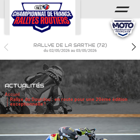
ACCUEIL
ACTUS
CALENDRIER
RALLYE DE LA SARTHE (72)
CHAMPIONNAT
du 02/05/2026 au 03/05/2026
RÉSULTATS
PHOTOS / WEB TV
ACTUALITÉS
PARTENAIRES
Accueil
Rallye du Dourdou : en route pour une 20ème édition
exceptionnelle !