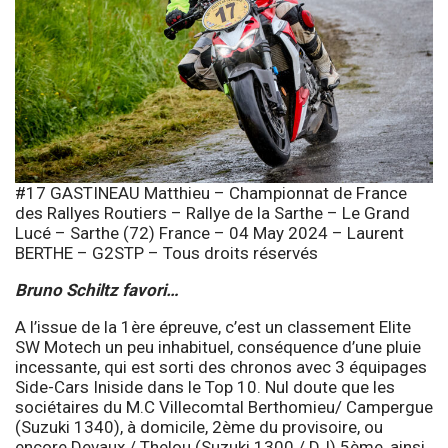
#17 GASTINEAU Matthieu – Championnat de France
des Rallyes Routiers – Rallye de la Sarthe – Le Grand
Lucé – Sarthe (72) France – 04 May 2024 – Laurent
BERTHE – G2STP – Tous droits réservés
Bruno Schiltz favori…
A l’issue de la 1ère épreuve, c’est un classement Elite
SW Motech un peu inhabituel, conséquence d’une pluie
incessante, qui est sorti des chronos avec 3 équipages
Side-Cars Iniside dans le Top 10. Nul doute que les
sociétaires du M.C Villecomtal Berthomieu/ Campergue
(Suzuki 1340), à domicile, 2ème du provisoire, ou
encore Devaux / Thelou (Suzuki 1300 / DJ) 5ème, ainsi