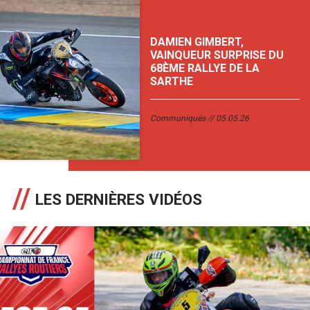
DAMIEN GIMBERT,
VAINQUEUR SURPRISE DU
68ÈME RALLYE DE LA
SARTHE
Communiqués
05.05.26
LES DERNIÈRES VIDÉOS