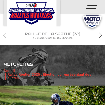
ACCUEIL
ACTUS
CALENDRIER
RALLYE DE LA SARTHE (72)
CHAMPIONNAT
du 02/05/2026 au 03/05/2026
RÉSULTATS
PHOTOS / WEB TV
ACTUALITÉS
PARTENAIRES
Accueil
Rallye Routier 2025 : Election du représentant des
pilotes