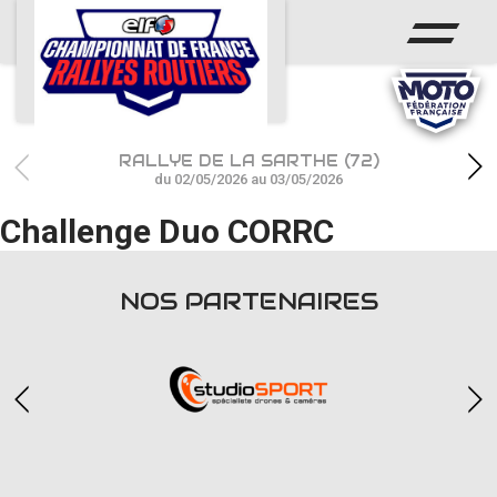
ACCUEIL
ACTUS
CALENDRIER
RALLYE DE LA SARTHE (72)
CHAMPIONNAT
du 02/05/2026 au 03/05/2026
Challenge Duo CORRC
RÉSULTATS
PHOTOS / WEB TV
NOS PARTENAIRES
PARTENAIRES