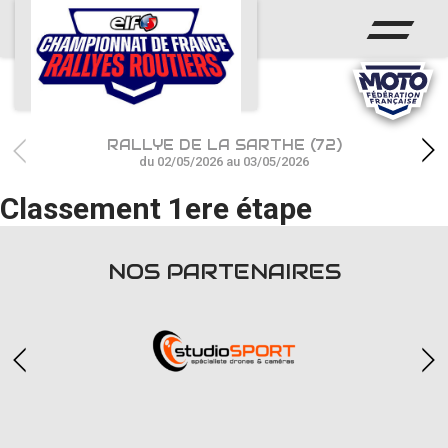
ACCUEIL
ACTUS
CALENDRIER
RALLYE DE LA SARTHE (72)
CHAMPIONNAT
du 02/05/2026 au 03/05/2026
Classement 1ere étape
RÉSULTATS
PHOTOS / WEB TV
NOS PARTENAIRES
PARTENAIRES