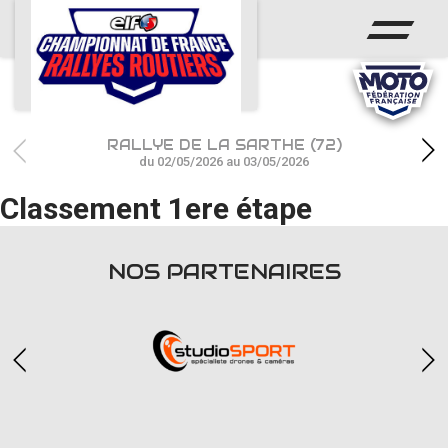
ACCUEIL
ACTUS
CALENDRIER
RALLYE DE LA SARTHE (72)
CHAMPIONNAT
du 02/05/2026 au 03/05/2026
Classement 1ere étape
RÉSULTATS
PHOTOS / WEB TV
NOS PARTENAIRES
PARTENAIRES