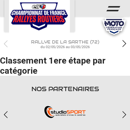
ACCUEIL
ACTUS
CALENDRIER
RALLYE DE LA SARTHE (72)
CHAMPIONNAT
du 02/05/2026 au 03/05/2026
Classement 1ere étape par
RÉSULTATS
catégorie
PHOTOS / WEB TV
PARTENAIRES
NOS PARTENAIRES