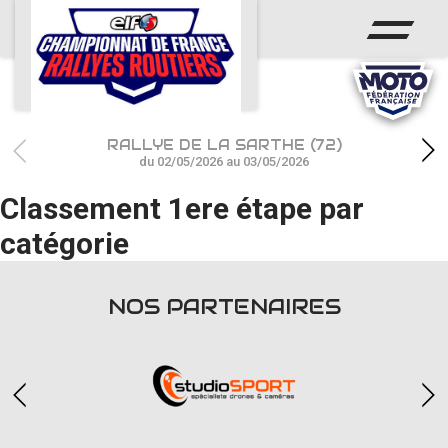
ACCUEIL
ACTUS
CALENDRIER
RALLYE DE LA SARTHE (72)
CHAMPIONNAT
du 02/05/2026 au 03/05/2026
Classement 1ere étape par
RÉSULTATS
catégorie
PHOTOS / WEB TV
PARTENAIRES
NOS PARTENAIRES