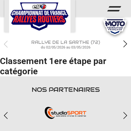
ACCUEIL
ACTUS
CALENDRIER
RALLYE DE LA SARTHE (72)
CHAMPIONNAT
du 02/05/2026 au 03/05/2026
Classement 1ere étape par
RÉSULTATS
catégorie
PHOTOS / WEB TV
PARTENAIRES
NOS PARTENAIRES