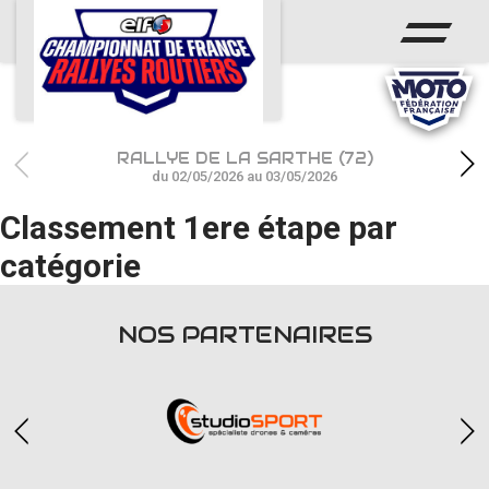
ACCUEIL
ACTUS
CALENDRIER
RALLYE DE LA SARTHE (72)
CHAMPIONNAT
du 02/05/2026 au 03/05/2026
Classement 1ere étape par
RÉSULTATS
catégorie
PHOTOS / WEB TV
PARTENAIRES
NOS PARTENAIRES