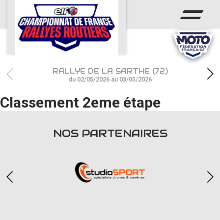
ACCUEIL
ACTUS
CALENDRIER
RALLYE DE LA SARTHE (72)
CHAMPIONNAT
du 02/05/2026 au 03/05/2026
Classement 2eme étape
RÉSULTATS
PHOTOS / WEB TV
NOS PARTENAIRES
PARTENAIRES