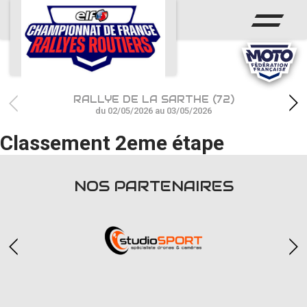
ACCUEIL
ACTUS
CALENDRIER
RALLYE DE LA SARTHE (72)
CHAMPIONNAT
du 02/05/2026 au 03/05/2026
Classement 2eme étape
RÉSULTATS
PHOTOS / WEB TV
NOS PARTENAIRES
PARTENAIRES