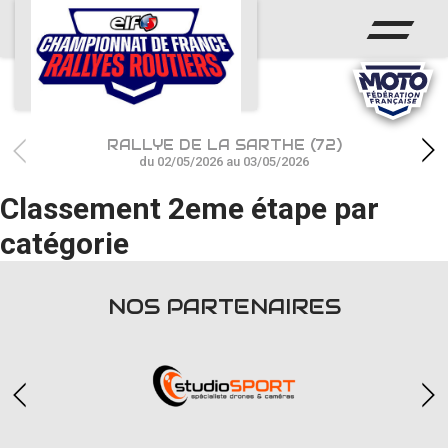
ACCUEIL
ACTUS
CALENDRIER
RALLYE DE LA SARTHE (72)
CHAMPIONNAT
du 02/05/2026 au 03/05/2026
Classement 2eme étape par
RÉSULTATS
catégorie
PHOTOS / WEB TV
PARTENAIRES
NOS PARTENAIRES