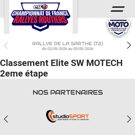
ACCUEIL
ACTUS
CALENDRIER
RALLYE DE LA SARTHE (72)
CHAMPIONNAT
du 02/05/2026 au 03/05/2026
Classement Elite SW MOTECH
RÉSULTATS
2eme étape
PHOTOS / WEB TV
PARTENAIRES
NOS PARTENAIRES