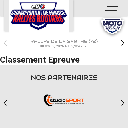
ACCUEIL
ACTUS
CALENDRIER
RALLYE DE LA SARTHE (72)
CHAMPIONNAT
du 02/05/2026 au 03/05/2026
Classement Epreuve
RÉSULTATS
PHOTOS / WEB TV
NOS PARTENAIRES
PARTENAIRES