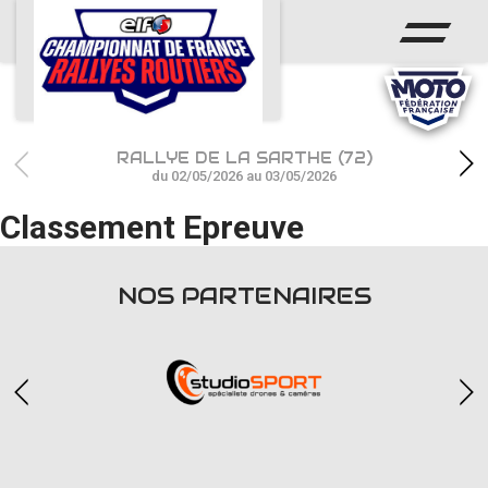
ACCUEIL
ACTUS
CALENDRIER
RALLYE DE LA SARTHE (72)
CHAMPIONNAT
du 02/05/2026 au 03/05/2026
Classement Epreuve
RÉSULTATS
PHOTOS / WEB TV
NOS PARTENAIRES
PARTENAIRES