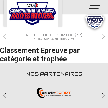
ACCUEIL
ACTUS
CALENDRIER
RALLYE DE LA SARTHE (72)
CHAMPIONNAT
du 02/05/2026 au 03/05/2026
Classement Epreuve par
RÉSULTATS
catégorie et trophée
PHOTOS / WEB TV
PARTENAIRES
NOS PARTENAIRES