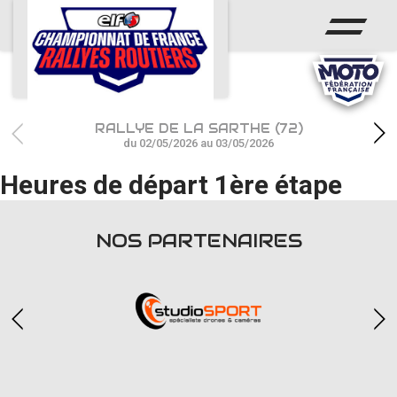
ACCUEIL
ACTUS
CALENDRIER
RALLYE DE LA SARTHE (72)
CHAMPIONNAT
du 02/05/2026 au 03/05/2026
Heures de départ 1ère étape
RÉSULTATS
PHOTOS / WEB TV
NOS PARTENAIRES
PARTENAIRES