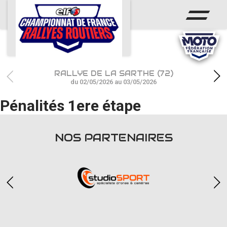
ACCUEIL
ACTUS
CALENDRIER
RALLYE DE LA SARTHE (72)
CHAMPIONNAT
du 02/05/2026 au 03/05/2026
Pénalités 1ere étape
RÉSULTATS
PHOTOS / WEB TV
NOS PARTENAIRES
PARTENAIRES