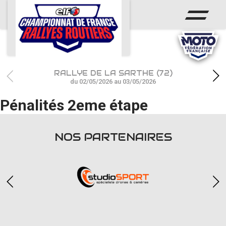
ACCUEIL
ACTUS
CALENDRIER
RALLYE DE LA SARTHE (72)
CHAMPIONNAT
du 02/05/2026 au 03/05/2026
Pénalités 2eme étape
RÉSULTATS
PHOTOS / WEB TV
NOS PARTENAIRES
PARTENAIRES